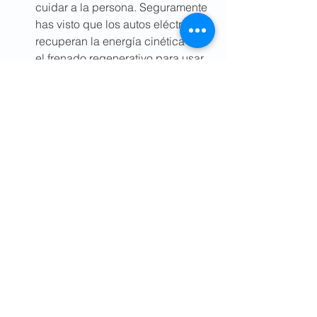
cuidar a la persona. Seguramente 
has visto que los autos eléctricos 
recuperan la energía cinética con 
el frenado regenerativo para usar 
más eficientemente la carga de 
sus baterías. En el caso de los 
exoesqueletos pasivos, su 
principio es similar… solo que la 
“batería” son los propios 
músculos de la persona que los 
usa.
Descubre cómo estos dispositivos 
están mejorando los procesos en los 
centros de distribución, en la carga a 
granel, en las entregas de última milla, 
dónde se pueden aplicar de manera 
eficiente, cómo mejoran la reputación 
de las empresas frente a sus 